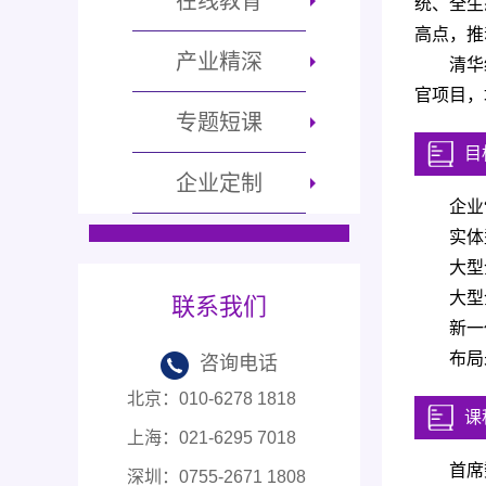
在线教育
统、全生
高点，推
产业精深
清华
官项目，
专题短课
目
企业定制
企业
实体
大型
大型
联系我们
新一
布局
咨询电话
北京：
010-6278 1818
课
上海：
021-6295 7018
首席
深圳：
0755-2671 1808