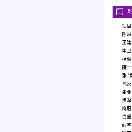
课
项目
陈煜
王建
申卫
授课
院士
张 
孙家
张亚
资深
柳冠
白重
阎学